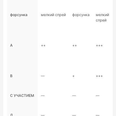
форсунка
мелкий спрей
форсунка
мелкий
спрей
А
++
++
+++
В
—
+
+++
С УЧАСТИЕМ
—
—
—
Д
—
—
—