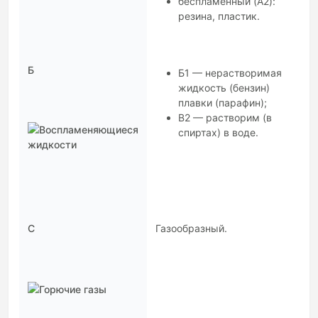
беспламенный (A2):
резина, пластик.
Б
Б1 — нерастворимая
жидкость (бензин)
плавки (парафин);
В2 — растворим (в
спиртах) в воде.
С
Газообразный.