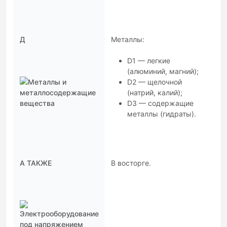
Д
Металлы:
D1 — легкие
(алюминий, магний);
D2 — щелочной
(натрий, калий);
D3 — содержащие
металлы (гидраты).
А ТАКЖЕ
В восторге.