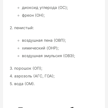
диоксид углерода (OC);
фреон (ОН);
пенистый:
воздушная пена (ОВП);
химический (OHP);
воздушная эмульсия (ОВЭ);
порошок (ОП);
аэрозоль (АГС, ГОА);
вода (ОМ).