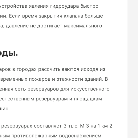
устройства явления гидроудара быстро
ии. Если время закрытия клапана больше
а, давление не достигает максимального
оды.
ров в городах рассчитываются исходя из
овременных пожаров и этажности зданий. В
енная сеть резервуаров для искусственного
 естественным резервуарам и площадкам
шин.
езервуарах составляет 3 тыс. М 3 на 1 км 2
ощным противопожарным водоснабжением