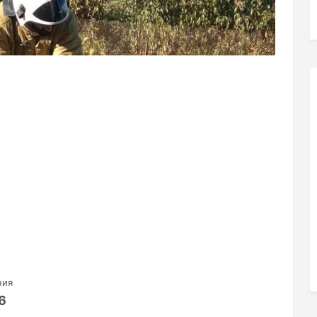
ния
6